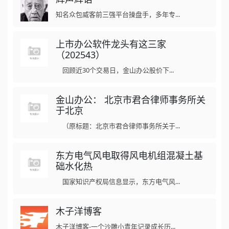
知名众包威客前三强平台操盘手，多年专...
上市办公软件龙头有这三家
（202543）
回顾近30个交易日，金山办公股价下...
金山办公： 北京市君合律师事务所关
于北京
（原标题：北京市君合律师事务所关于...
东方电气风电取得风电机组混凝土基
础水化热
国家知识产权局信息显示，东方电气风...
木子洋博客
木子洋博客-一个沙雕小青年记录成长历...