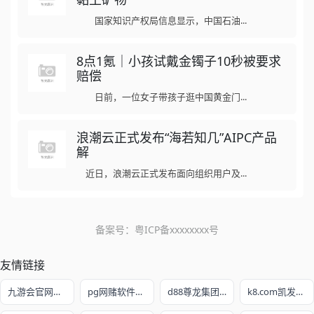
国家知识产权局信息显示，中国石油...
8点1氪｜小孩试戴金镯子10秒被要求
赔偿
日前，一位女子带孩子逛中国黄金门...
浪潮云正式发布“海若知几”AIPC产品
解
近日，浪潮云正式发布面向组织用户及...
备案号：
粤ICP备xxxxxxxx号
友情链接
九游会官网登录入口
pg网赌软件下载官方版下载
d88尊龙集团网站
k8.com凯发手机登录