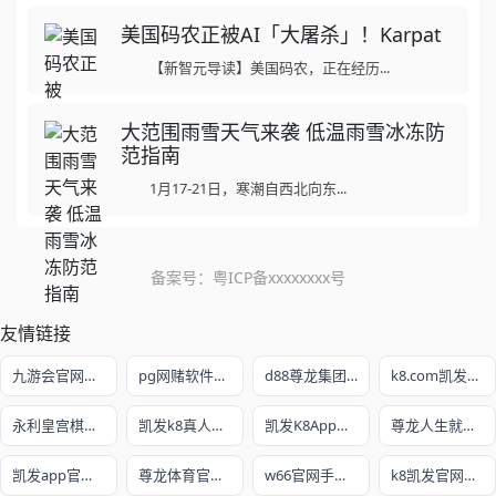
美国码农正被AI「大屠杀」！Karpat
【新智元导读】美国码农，正在经历...
大范围雨雪天气来袭 低温雨雪冰冻防
范指南
1月17-21日，寒潮自西北向东...
备案号：
粤ICP备xxxxxxxx号
友情链接
九游会官网登录入口
pg网赌软件下载官方版下载
d88尊龙集团网站
k8.com凯发手机登录
永利皇宫棋牌3v6官网版
凯发k8真人娱乐网
凯发K8App下载首页
尊龙人生就是博!注册
凯发app官网入口
尊龙体育官方入口
w66官网手机版
k8凯发官网手机app