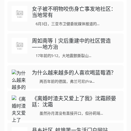
女子被不明物咬伤身亡事发地社区：
当地常有
6月3日，三亚市卫健委就媒体报道的...
周如南等丨灾后重建中的社区营造
——地方治
17年前的5·12，大地震颤撕裂山...
为什么越来越多的人喜欢喝蓝莓酒？
两百年前的德国，弗兰可尼(Fra...
《离婚时渣夫又爱上了我》沈霜顾晏
廷：沈霜
虽然孙月清没有直接开口，但孙莉瑶...
县乡社区_蚌埠第一生活门户网站