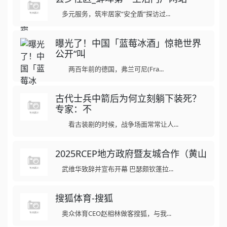
多元服务，筑牢居家“安全盾”探访过...
曝光了！中国「蓝莓冰酒」惊艳世界
公开“叫
两百年前的德国，弗兰可尼(Fra...
古代士兵中箭后为何立刻躺下装死？
专家：不
看古装剧的时候，战争场面常常让人...
2025RCEP地方政府暨友城合作（黄山
武维华致辞并宣布开幕 巴瑟颇钦蓬拉...
搜狐体育-搜狐
奥众体育CEO赵相林做客搜狐，与我...