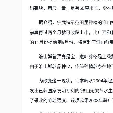
出薯块，用尺一量，足有60厘米长，令
据介绍，宁武镇示范田里种植的淮山鲜薯
前算再过两个月就可收获上市，比广西和
的11月份提前到9月份，将有利于淮山鲜
淮山鲜薯浑身是宝，嫩叶芽条是上乘蔬
由于淮山鲜薯品种少，传统种植薯条往地
为改变这一现状，韦本辉从2004年起
发出已获国家发明专利的“淮山无架节水
了采收的劳动强度。该项成果2008年获