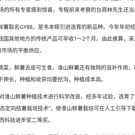
在场的所有专家感到惊喜，专程前来考察的台商林先生还当
取名GY88，是韦本辉引进选育的新品种。今年年初经
我国其他地方的传统产品可早收1～2个月。由此推算，
薯市场的平衡供应。
菜，鲜薯去皮可生食。淮山鲜薯还有独特的滋补作用，
下伸长，种植和收获均要挖沟，种植成本高。
对淮山鲜薯种植技术进行科学改良，经多年试验，选育了桂
生态定向结薯栽培技术”，使淮山鲜薯栽培可在人工引导下
广西科技进步奖二等奖。