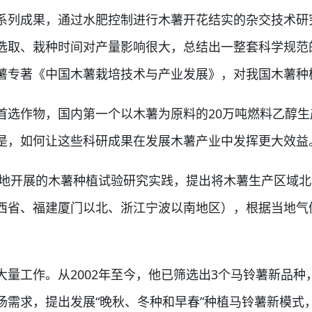
系列成果，通过水肥控制进行木薯开花结实的杂交技术研
选取、栽种时间对产量影响很大，总结出一整套科学规范
薯专著《中国木薯栽培技术与产业发展》，对我国木薯种
作物，国内第一个以木薯为原料的20万吨燃料乙醇生
是，如何让这些科研成果在发展木薯产业中发挥更大效益
地开展的木薯种植试验研究实践，提出将木薯生产区域北
西省、福建厦门以北、浙江宁波以南地区），根据当地气
工作。从2002年至今，他已筛选出3个马铃薯新品种
场需求，提出发展“晚秋、冬种和早春”种植马铃薯新模式