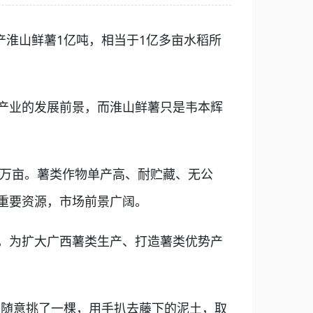
产淮山鲜薯1亿吨，相当于1亿多亩水稻所
产业的发展前景，而淮山鲜薯只是韦本辉
万亩。薯类作物单产高、耐贮藏、无公
重要资源，市场前景广阔。
，为扩大广西薯类生产、打造薯类优势产
家随意挑了一棵，用手扒去藤下的泥土，取