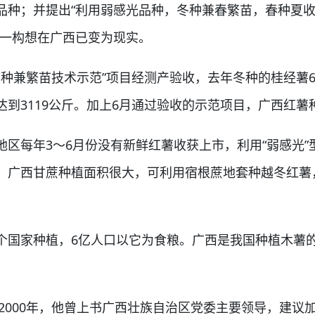
品种；并提出“利用弱感光品种，冬种兼春繁苗，春种夏
这一构想在广西已变为现实。
兼繁苗技术示范”项目经测产验收，去年冬种的桂经薯6号、
到3119公斤。加上6月通过验收的示范项目，广西红薯
每年3～6月份没有新鲜红薯收获上市，利用“弱感光”
，广西甘蔗种植面积很大，可利用宿根蔗地套种越冬红薯
国家种植，6亿人口以它为食粮。广西是我国种植木薯的
2000年，他曾上书广西壮族自治区党委主要领导，建议