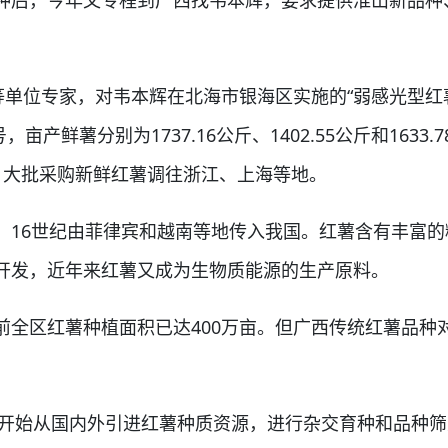
后，今年又专程到广西找韦本辉，要求提供淮山新品种
单位专家，对韦本辉在北海市银海区实施的“弱感光型红
亩产鲜薯分别为1737.16公斤、1402.55公斤和16
，大批采购新鲜红薯调往浙江、上海等地。
6世纪由菲律宾和越南等地传入我国。红薯含有丰富的
开发，近年来红薯又成为生物质能源的生产原料。
区红薯种植面积已达400万亩。但广西传统红薯品种
开始从国内外引进红薯种质资源，进行杂交育种和品种筛选